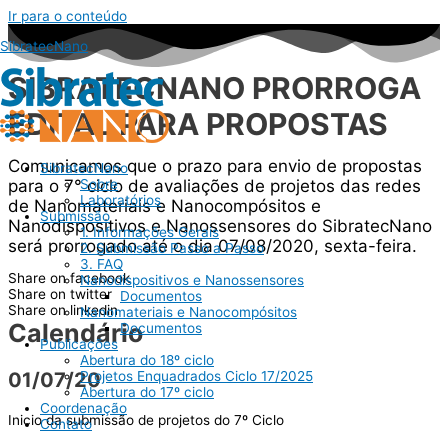
Ir para o conteúdo
SibratecNano
SIBRATECNANO PRORROGA
EDITAL PARA PROPOSTAS ​
Comunicamos que o prazo para envio de propostas
SibratecNano
para o 7° ciclo de avaliações de projetos das redes
Sobre
Laboratórios
de Nanomateriais e Nanocompósitos e
Submissão
Nanodispositivos e Nanossensores do SibratecNano
1. Informações Gerais
será prorrogado até o dia 07/08/2020, sexta-feira.
2. Submissão Passo a Passo
3. FAQ
Share on facebook
Nanodispositivos e Nanossensores
Share on twitter
Documentos
Share on linkedin
Nanomateriais e Nanocompósitos
Calendário
Documentos
Publicações
Abertura do 18º ciclo
01/07/20
Projetos Enquadrados Ciclo 17/2025
Abertura do 17º ciclo
Coordenação
Inicio da submissão de projetos do 7º Ciclo
Contato