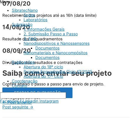
Menu
07/08/20
SibratecNano
Sobre
Recebimento dos projetos até as 16h (data limite)
Laboratórios
Submissão
14/08/20
1. Informações Gerais
2. Submissão Passo a Passo
3. FAQ
Resultado dos enquadramentos
Nanodispositivos e Nanossensores
Documentos
08/09/20
Nanomateriais e Nanocompósitos
Documentos
Publicações
Divulgação dos resultados e contratações
Abertura do 18º ciclo
Saiba como enviar seu projeto
Projetos Enquadrados Ciclo 17/2025
Abertura do 17º ciclo
Coordenação
Confira abaixo o passo a passo para envio de projeto.
Contato
ETAPAS DE SUBMISSÃO
Navegação de Post
Facebook-f
Linkedin
Instagram
←
Post anterior
Post seguinte
→