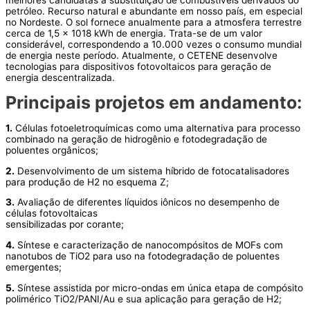
petróleo. Recurso natural e abundante em nosso país, em especial
no Nordeste. O sol fornece anualmente para a atmosfera terrestre
cerca de 1,5 x 1018 kWh de energia. Trata-se de um valor
considerável, correspondendo a 10.000 vezes o consumo mundial
de energia neste período. Atualmente, o CETENE desenvolve
tecnologias para dispositivos fotovoltaicos para geração de
energia descentralizada.
Principais projetos em andamento:
1.
Células fotoeletroquímicas como uma alternativa para processo
combinado na geração de hidrogênio e fotodegradação de
poluentes orgânicos;
2.
Desenvolvimento de um sistema híbrido de fotocatalisadores
para produção de H2 no esquema Z;
3.
Avaliação de diferentes líquidos iônicos no desempenho de
células fotovoltaicas
sensibilizadas por corante;
4.
Síntese e caracterização de nanocompósitos de MOFs com
nanotubos de TiO2 para uso na fotodegradação de poluentes
emergentes;
5.
Síntese assistida por micro-ondas em única etapa de compósito
polimérico TiO2/PANI/Au e sua aplicação para geração de H2;