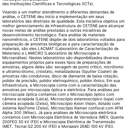
das Instituições Científicas e Tecnológicas (ICTs).
Visando a um melhor atendimento a diferentes demandas de
análise, o CETENE deu início a implementação em seus
laboratórios das diretrizes de qualidade. Esta iniciativa objetiva um
melhor gerenciamento da infraestrutura do CETENE para alcançar
novas metas de análise prestadas a outras iniciativas de
desenvolvimento tecnológico. Para análise de materiais
nanométricos, o CETENE dispõe de dois laboratórios voltados para
preparação de amostras biológicas e para caracterização de
materiais, são eles LACMAT (Laboratório de Caracterização de
Materiais) e LAMICRO (Laboratório de Microscopia e
Microanálise). Nestes laboratórios são disponibilizados diversos
equipamentos próprios para esses tipos de preparações de
amostras, alguns deles são: secagem de ponto crítico, micrótomo
e ultramicrótomo, criostato, metalizadoras (Sputter Coater) de
amostras não condutoras, disco de diamante de baixa rotação,
polidor de precisão, polidor eletroquímico, polidor iônico. Em sua
infraestrutura, a Microscopia conta com a caracterização das
amostras por microscopia óptica e eletrônica. Para análises por
microscopia óptica contamos com o Microscópio óptico com
câmera acoplada (Leica), Microscópio estereoscópico (lupa) com
câmera acoplada (Zeiss), Microscópio Axion Vision, dotado com
sistema ApoTome (Zeiss), Microscópio Raman confocal com AFM
Alpha 300 (Witec). Já para análises de Microscopia eletrônica
contamos com Microscopia Eletrônica de Varredura (MEV, Quanta
200FEG 30 kV (FEI) e Microscopia Eletrônica de Transmissão
(MET, Tecnai G2 200 kV (FEI) e Morgagni 268D 100 kV (FEI).