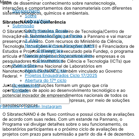
Menu
além de disseminar conhecimento sobre nanotecnologia,
interações e comportamentos dos nanomateriais com diferentes
SibratecNano
sistemas biológicos, químicos e ambientais.
Sobre
Laboratórios
SibratecNANO na Conferência
Submissão
1. Informações Gerais
O SibratecNANO, Sistema Brasileiro de Tecnologia/Centro de
2. Submissão Passo a Passo
Inovação em Nanotecnologia, patrocina a Pannano e vai marcar
3. FAQ
presença no evento. Com recursos do Ministério da Ciência,
Nanodispositivos e Nanossensores
Tecnologia, Inovações e Comunicações (MCTI) e Financiadora de
Documentos
Estudos e Projetos (Finep), e executado pela Fundep, o programa
Nanomateriais e Nanocompósitos
articula e financia projetos cooperativos entre empresas e os
Documentos
pesquisadores dos Institutos de Ciência e Tecnologia (ICTs) que
Publicações
compõem o Sistema Nacional de Laboratórios em
Abertura do 18º ciclo
Nanotecnologias (SisNANO), também vinculado ao Governo
Projetos Enquadrados Ciclo 17/2025
Federal.
Abertura do 17º ciclo
Juntas, essas instituições formam um grupo que cria
Coordenação
oportunidades de apoio ao desenvolvimento tecnológico e ao
Contato
potencial inovador de empreendimentos nacionais de todos os
portes, especialmente as microempresas, por meio de soluções
nanotecnológicas.
Facebook-f
Linkedin
Instagram
O SibratecNANO é de fluxo contínuo e possui ciclos de avaliações
de acordo com suas redes. Com um estande na Pannano, o
Programa vai divulgar detalhes sobre o seu funcionamento, os
laboratórios participantes e o próximo ciclo de avaliações de
projetos com prazo para submissão a partir do dia 4 de dezembro.