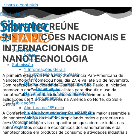
Ir para o conteúdo
SibratecNano
PANNANO REÚNE
INSTITUIÇÕES NACIONAIS E
INTERNACIONAIS DE
SibratecNano
Sobre
NANOTECNOLOGIA
Laboratórios
Submissão
1. Informações Gerais
2. Submissão Passo a Passo
A primeira edição da Pannano, Conferência Pan-Americana de
3. FAQ
Nanotecnologia, começou hoje, dia 27, e vai até 30 de novembro.
Nanodispositivos e Nanossensores
Com realização na cidade de Guarujá, em São Paulo, a iniciativa
Documentos
promove o encontro de especialistas para discutir o uso da
Nanomateriais e Nanocompósitos
nanotecnologia e nanopartículas no desenvolvimento de
Documentos
aplicações úteis e sustentáveis na América do Norte, do Sul e
Publicações
Central.
Abertura do 18º ciclo
Projetos Enquadrados Ciclo 17/2025
A Conferência é a oportunidade para alcançar a maior assembleia
Abertura do 17º ciclo
de nanotecnologia do mundo, propiciando redes e parcerias na
Coordenação
área. A programação visa capacitar pesquisadores e indústrias
Contato
sobre aspectos sociais e econômicos dos nanomateriais e da
nanotecnologia em produtos de consumo e atividades industriais,