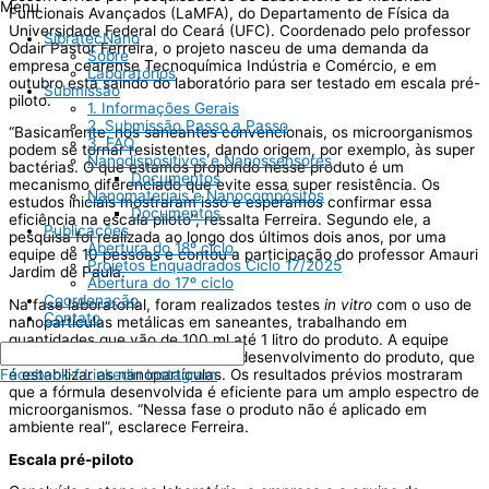
Menu
Funcionais Avançados (LaMFA), do Departamento de Física da
Universidade Federal do Ceará (UFC). Coordenado pelo professor
SibratecNano
Odair Pastor Ferreira, o projeto nasceu de uma demanda da
Sobre
empresa cearense Tecnoquímica Indústria e Comércio, e em
Laboratórios
outubro está saindo do laboratório para ser testado em escala pré-
Submissão
piloto.
1. Informações Gerais
2. Submissão Passo a Passo
“Basicamente, nos saneantes convencionais, os microorganismos
3. FAQ
podem se tornar resistentes, dando origem, por exemplo, às super
Nanodispositivos e Nanossensores
bactérias. O que estamos propondo nesse produto é um
Documentos
mecanismo diferenciado que evite essa super resistência. Os
Nanomateriais e Nanocompósitos
estudos iniciais mostraram isso e esperamos confirmar essa
Documentos
eficiência na escala piloto”, ressalta Ferreira. Segundo ele, a
Publicações
pesquisa foi realizada ao longo dos últimos dois anos, por uma
Abertura do 18º ciclo
equipe de 10 pessoas e contou a participação do professor Amauri
Projetos Enquadrados Ciclo 17/2025
Jardim de Paula.
Abertura do 17º ciclo
Coordenação
Na fase laboratorial, foram realizados testes
in vitro
com o uso de
Contato
nanopartículas metálicas em saneantes, trabalhando em
quantidades que vão de 100 ml até 1 litro do produto. A equipe
conseguiu a parte mais difícil do desenvolvimento do produto, que
é estabilizar as nanopartículas. Os resultados prévios mostraram
Facebook-f
Linkedin
Instagram
que a fórmula desenvolvida é eficiente para um amplo espectro de
microorganismos. “Nessa fase o produto não é aplicado em
ambiente real”, esclarece Ferreira.
Escala pré-piloto