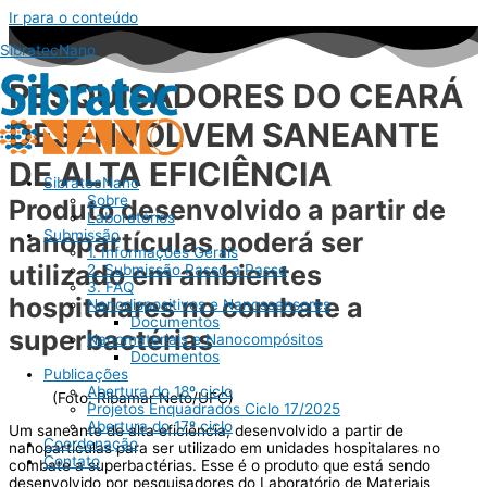
Ir para o conteúdo
SibratecNano
PESQUISADORES DO CEARÁ
DESENVOLVEM SANEANTE
DE ALTA EFICIÊNCIA
SibratecNano
Sobre
Produto desenvolvido a partir de
Laboratórios
Submissão
nanopartículas poderá ser
1. Informações Gerais
utilizado em ambientes
2. Submissão Passo a Passo
3. FAQ
hospitalares no combate a
Nanodispositivos e Nanossensores
Documentos
superbactérias
Nanomateriais e Nanocompósitos
Documentos
Publicações
Abertura do 18º ciclo
(Foto: Ribamar Neto/UFC)
Projetos Enquadrados Ciclo 17/2025
Abertura do 17º ciclo
Um saneante de alta eficiência, desenvolvido a partir de
Coordenação
nanopartículas para ser utilizado em unidades hospitalares no
Contato
combate a superbactérias. Esse é o produto que está sendo
desenvolvido por pesquisadores do Laboratório de Materiais