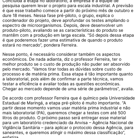
Concluída a etapa no laboratório, a empresa e a equipe de
pesquisa querem levar o projeto para escala industrial. A previsão
é que esse trabalho comece a partir do próximo mês de outubro e
dure 18 meses. Nessa fase pré-piloto, o grupo, explica o
coordenador do projeto, deve aprofundar os testes ampliando o
espectro de microorganismos. Depois, deve desenvolver um
produto-piloto, avaliando se as características do produto se
mantêm com a produção em larga escala. “Só depois dessa etapa
é que poderemos fazer uma estimativa de quando o produto
estará no mercado”, pondera Ferreira.
Nesse ponto, é necessário considerar também os aspectos
econômicos. De nada adianta, diz o professor Ferreira, ter o
melhor produto se o custo de produção não puder ser absorvido
pelo mercado. “Vamos tirar todas as dúvidas sobre custo de
processo e de matéria prima. Essa etapa é tão importante quanto
a laboratorial, pois além de confirmar a parte técnica, vamos
testar a eficiência e avaliar todas as questões econômicas.
Chegar ao mercado depende de uma série de parâmetros”, avalia.
De acordo com professor Ferreira que é químico pela Universidade
Estadual de Maringá, a etapa pré-piloto é muito importante. “A
partir desse momento vamos usar matéria prima industrial e não
mais laboratorial (PA), queremos chegar a testes com até 500
litros do produto. O próximo passo será entregar esse material
para um laboratório credenciado da Anvisa – Agência Nacional de
Vigilância Sanitária – para aplicar o protocolo dessa Agência, para
saneantes, e queremos atingir o máximo dessa classificação”,
enfatiza.