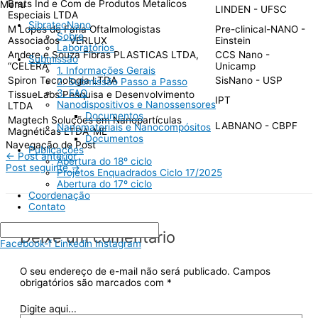
Brats Ind e Com de Produtos Metalicos
Menu
LINDEN - UFSC
Especiais LTDA
SibratecNano
M Lopes de Faria Oftalmologistas
Pre-clinical-NANO -
Sobre
Associados - VERLUX
Einstein
Laboratórios
Andere e Souza Fibras PLASTICAS LTDA,
CCS Nano -
Submissão
“CELERA”
Unicamp
1. Informações Gerais
Spiron Tecnologia LTDA
SisNano - USP
2. Submissão Passo a Passo
3. FAQ
TissueLabs Pesquisa e Desenvolvimento
IPT
Nanodispositivos e Nanossensores
LTDA
Documentos
Magtech Soluções em Nanopartículas
LABNANO - CBPF
Nanomateriais e Nanocompósitos
Magnéticas LTDA-ME
Documentos
Navegação de Post
Publicações
←
Post anterior
Abertura do 18º ciclo
Post seguinte
→
Projetos Enquadrados Ciclo 17/2025
Abertura do 17º ciclo
Coordenação
Contato
Deixe um comentário
Facebook-f
Linkedin
Instagram
O seu endereço de e-mail não será publicado.
Campos
obrigatórios são marcados com
*
Digite aqui...