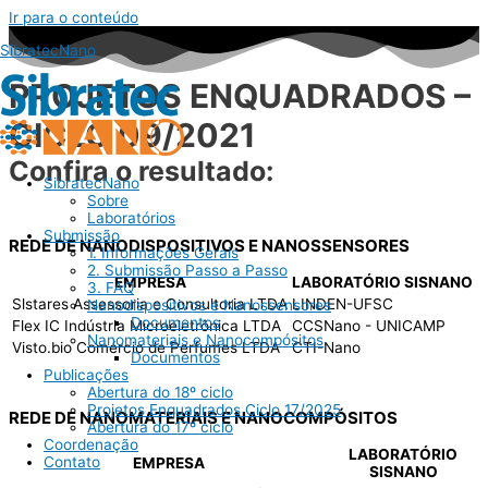
Ir para o conteúdo
SibratecNano
PROJETOS ENQUADRADOS –
CICLO 09/2021
Confira o resultado:
SibratecNano
Sobre
Laboratórios
Submissão
REDE DE NANODISPOSITIVOS E NANOSSENSORES
1. Informações Gerais
2. Submissão Passo a Passo
EMPRESA
LABORATÓRIO SISNANO
3. FAQ
Slstares Assessoria e Consultoria LTDA
LINDEN-UFSC
Nanodispositivos e Nanossensores
Documentos
Flex IC Indústria Microeletrônica LTDA
CCSNano - UNICAMP
Nanomateriais e Nanocompósitos
Visto.bio Comércio de Perfumes LTDA
CTI-Nano
Documentos
Publicações
Abertura do 18º ciclo
Projetos Enquadrados Ciclo 17/2025
REDE DE NANOMATERIAIS E NANOCOMPÓSITOS
Abertura do 17º ciclo
Coordenação
LABORATÓRIO
Contato
EMPRESA
SISNANO