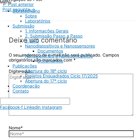
Menu
←
Post anterior
Post seguinte
→
SibratecNano
Sobre
Laboratórios
Submissão
1. Informações Gerais
2. Submissão Passo a Passo
Deixe um comentário
3. FAQ
Nanodispositivos e Nanossensores
Documentos
O seu endereço de e-mail não será publicado.
Campos
Nanomateriais e Nanocompósitos
obrigatórios são marcados com
*
Documentos
Publicações
Abertura do 18º ciclo
Digite aqui...
Projetos Enquadrados Ciclo 17/2025
Abertura do 17º ciclo
Coordenação
Contato
Facebook-f
Linkedin
Instagram
Nome*