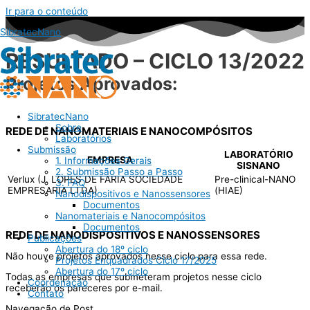
Ir para o conteúdo
SibratecNano
RESULTADO – CICLO 13/2022
Projetos Aprovados:
SibratecNano
Sobre
REDE DE NANOMATERIAIS E NANOCOMPÓSITOS
Laboratórios
Submissão
LABORATÓRIO
EMPRESA
1. Informações Gerais
SISNANO
2. Submissão Passo a Passo
Verlux (J. LOPES DE FARIA SOCIEDADE
Pre-clinical-NANO
3. FAQ
EMPRESARIA LTDA)
(HIAE)
Nanodispositivos e Nanossensores
Documentos
Nanomateriais e Nanocompósitos
Documentos
REDE DE NANODISPOSITIVOS E NANOSSENSORES
Publicações
Abertura do 18º ciclo
Não houve projetos aprovados nesse ciclo para essa rede.
Projetos Enquadrados Ciclo 17/2025
Abertura do 17º ciclo
Todas as empresas que submeteram projetos nesse ciclo
Coordenação
receberão os pareceres por e-mail.
Contato
Navegação de Post