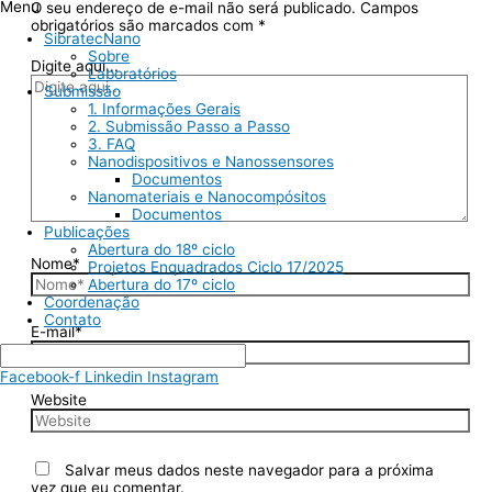
Menu
O seu endereço de e-mail não será publicado.
Campos
obrigatórios são marcados com
*
SibratecNano
Sobre
Digite aqui...
Laboratórios
Submissão
1. Informações Gerais
2. Submissão Passo a Passo
3. FAQ
Nanodispositivos e Nanossensores
Documentos
Nanomateriais e Nanocompósitos
Documentos
Publicações
Abertura do 18º ciclo
Nome*
Projetos Enquadrados Ciclo 17/2025
Abertura do 17º ciclo
Coordenação
Contato
E-mail*
Facebook-f
Linkedin
Instagram
Website
Salvar meus dados neste navegador para a próxima
vez que eu comentar.