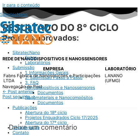
Ir para o conteúdo
SibratecNano
RESULTADO DO 8° CICLO
Projetos aprovados:
SibratecNano
Sobre
REDE DE NANODISPOSITIVOS E NANOSSENSORES
Laboratórios
Submissão
EMPRESA
LABORATÓRIO
1. Informações Gerais
Fabns Fábrica de Nanosoluções e Participações
LANANO
2. Submissão Passo a Passo
LTDA
(UFMG)
3. FAQ
Navegação de Post
Nanodispositivos e Nanossensores
←
Post anterior
Documentos
Post seguinte
→
Nanomateriais e Nanocompósitos
Documentos
Publicações
Abertura do 18º ciclo
Projetos Enquadrados Ciclo 17/2025
Abertura do 17º ciclo
Deixe um comentário
Coordenação
Contato